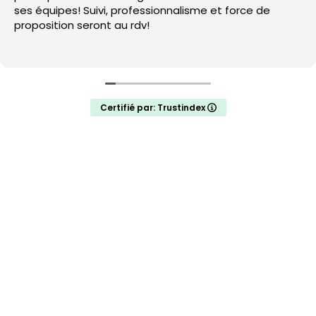
ses équipes! Suivi, professionnalisme et force de
proposition seront au rdv!
Certifié par: Trustindex
Pour nous trouver, c’est au : 111 rue du Luxembourg 59100 Roubaix –
Contact :
contact@14h28.com
– Lille :
03 20 300 100
CONTACT 14H28
-
MENTIONS LÉGALES
-
©2025