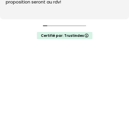
proposition seront au rdv!
Certifié par: Trustindex
Pour nous trouver, c’est au : 111 rue du Luxembourg 59100 Roubaix –
Contact :
contact@14h28.com
– Lille :
03 20 300 100
CONTACT 14H28
-
MENTIONS LÉGALES
-
©2025