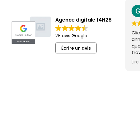
Agence digitale 14H28
Cli
28 avis Google
ann
que
Écrire un avis
trav
équi
Lire
pro
pro
Pour nous trouver, c’est au 