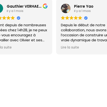
Gauthier VERHAEGHE
Pierre Yao
il y a 1 mois
il y a 1 mois
ent depuis de nombreuses
Depuis le début de notre
ées chez 14h28, je ne peux
collaboration, nous avons
 vous encouragez à
l’occasion de construire 
ailler avec Olivier et ses
vraie dynamique de travai
pes! Suivi,
autour de nos enjeux Paid
 la suite
Lire la suite
fessionnalisme et force de
SEO, avec des résultats
position seront au rdv!
palpables.
Ce que nous apprécions
particulièrement, c’est la
relation de confiance qui 
installée avec les équipes
notamment avec Pierre-H
et Thomas. Leur
: 111 rue du Luxembourg 59100 Roubaix – Contact :
contact@14h
accompagnement est à 
fois clair, réactif et orient
performance.
CONTACT 14H28
-
MENTIONS LÉGALES
-
©2025