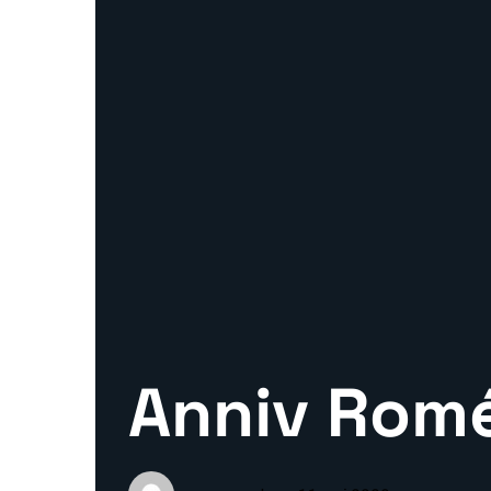
Anniv Romé
/
Accueil
Anniv Rom